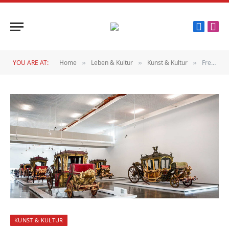
Faceboo
Inst
YOU ARE AT:
Home
Leben & Kultur
Kunst & Kultur
Freier Eintritt
»
»
»
KUNST & KULTUR