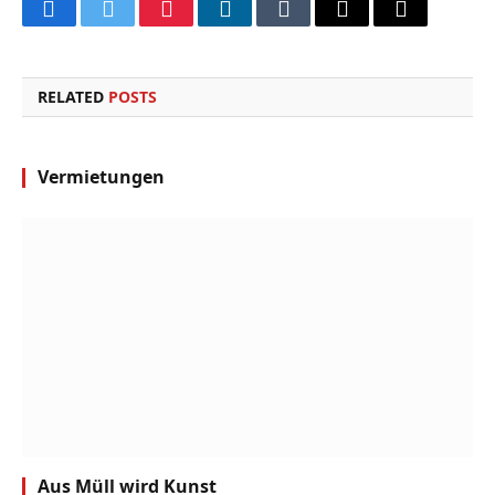
Facebook
Twitter
Pinterest
LinkedIn
Tumblr
Email
Copy
Link
RELATED
POSTS
Vermietungen
Aus Müll wird Kunst