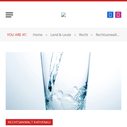
Faceboo
Inst
YOU ARE AT:
Home
Land & Leute
Recht
Rechtsanwalt Rathenau
»
»
»
RECHTSANWALT RATHENAU