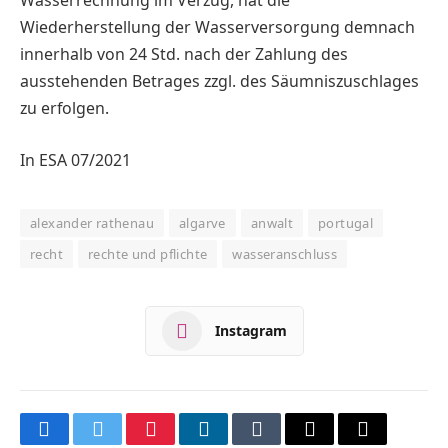
Wasserrechnung im Verzug, hat die
Wiederherstellung der Wasserversorgung demnach
innerhalb von 24 Std. nach der Zahlung des
ausstehenden Betrages zzgl. des Säumniszuschlages
zu erfolgen.
In ESA 07/2021
alexander rathenau
algarve
anwalt
portugal
recht
rechte und pflichte
wasseranschluss
Instagram
Facebook
Twitter
Pinterest
LinkedIn
Tumblr
Email
Copy