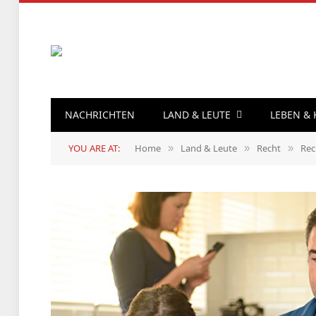
NACHRICHTEN
LAND & LEUTE
LEBEN &
YOU ARE AT:
Home
Land & Leute
Recht
Rec
»
»
»