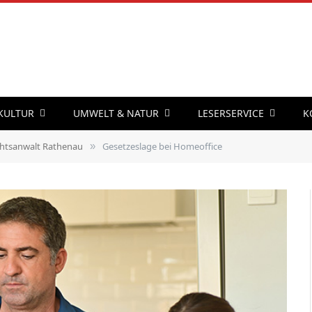
 KULTUR
UMWELT & NATUR
LESERSERVICE
K
htsanwalt Rathenau
Gesetzeslage bei Homeoffice
»