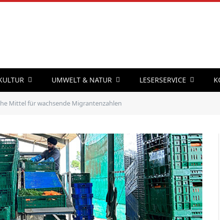
 KULTUR
UMWELT & NATUR
LESERSERVICE
K
che Mittel für wachsende Migrantenzahlen