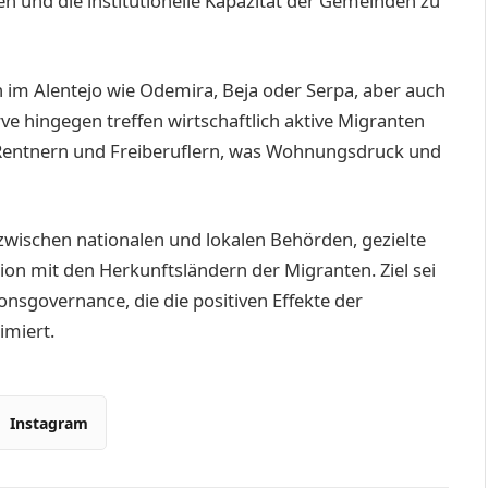
 und die institutionelle Kapazität der Gemeinden zu
 im Alentejo wie Odemira, Beja oder Serpa, aber auch
e hingegen treffen wirtschaftlich aktive Migranten
 Rentnern und Freiberuflern, was Wohnungsdruck und
zwischen nationalen und lokalen Behörden, gezielte
n mit den Herkunftsländern der Migranten. Ziel sei
nsgovernance, die die posi­tiven Effekte der
miert.
Instagram