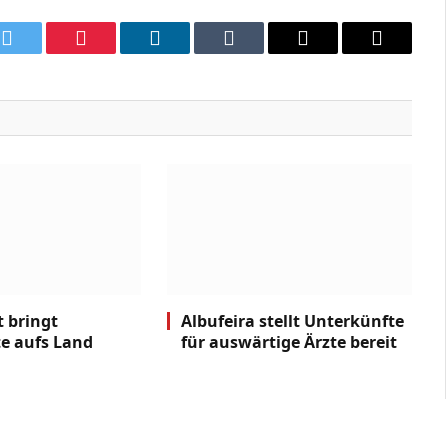
k
Twitter
Pinterest
LinkedIn
Tumblr
Email
Copy
Link
t bringt
Albufeira stellt Unterkünfte
e aufs Land
für auswärtige Ärzte bereit