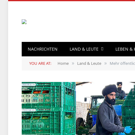
NACHRICHTEN
LAND & LEUTE
LEBEN &
YOU ARE AT:
Home
Land & Leute
Mehr öffentli
»
»