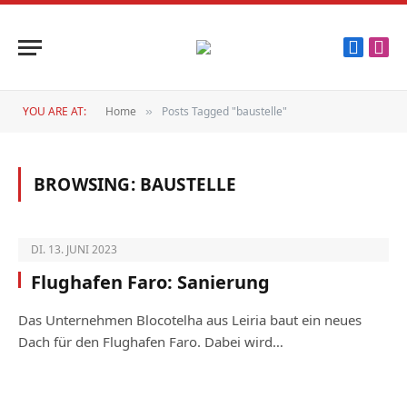
Faceboo
Inst
YOU ARE AT:
Home
Posts Tagged "baustelle"
»
BROWSING:
BAUSTELLE
DI. 13. JUNI 2023
Flughafen Faro: Sanierung
Das Unternehmen Blocotelha aus Leiria baut ein neues
Dach für den Flughafen Faro. Dabei wird…