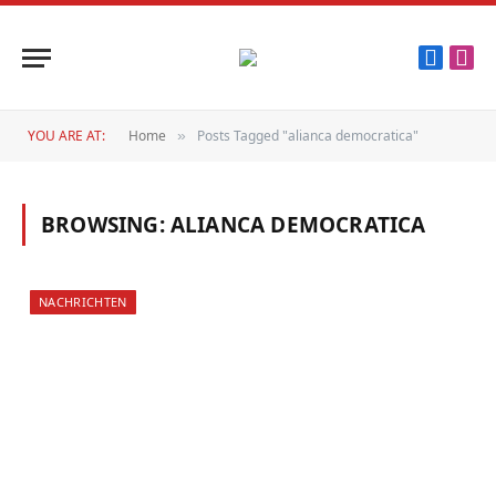
Faceboo
Inst
YOU ARE AT:
Home
Posts Tagged "alianca democratica"
»
BROWSING:
ALIANCA DEMOCRATICA
NACHRICHTEN