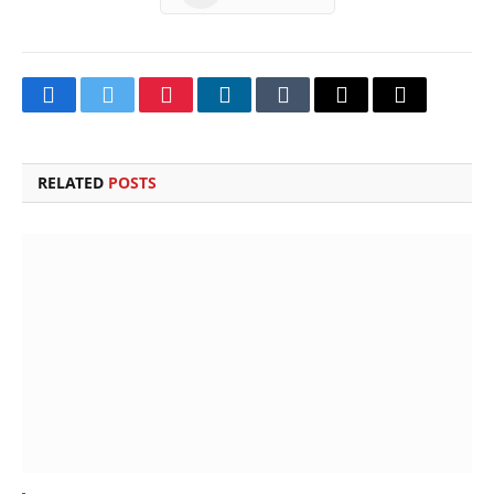
Facebook
Twitter
Pinterest
LinkedIn
Tumblr
Email
Copy
Link
RELATED
POSTS