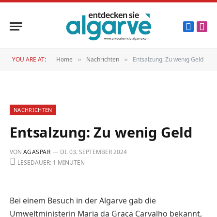
Faceboo
Inst
YOU ARE AT:
Home
Nachrichten
Entsalzung: Zu wenig Geld
»
»
NACHRICHTEN
Entsalzung: Zu wenig Geld
VON
AGASPAR
DI. 03. SEPTEMBER 2024
LESEDAUER: 1 MINUTEN
Bei einem Besuch in der Algarve gab die
Umweltministerin Maria da Graça ­Carvalho bekannt,