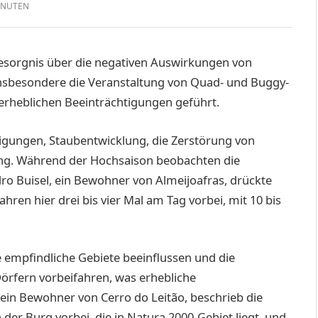
INUTEN
sorgnis über die negativen Auswirkungen von
 Insbesondere die Veranstaltung von Quad- und Buggy-
rheblichen Beeinträchtigungen geführt.
gungen, Staubentwicklung, die Zerstörung von
g. Während der Hochsaison beobachten die
o Buisel, ein Bewohner von Almeijoafras, drückte
hren hier drei bis vier Mal am Tag vorbei, mit 10 bis
e empfindliche Gebiete beeinflussen und die
örfern vorbeifahren, was erhebliche
ein Bewohner von Cerro do Leitão, beschrieb die
 der Burg vorbei, die in Natura 2000-Gebiet liegt, und