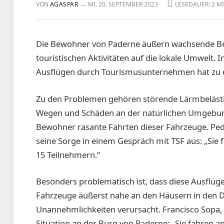
VON
AGASPAR
MI. 20. SEPTEMBER 2023
LESEDAUER: 2 M
Die Bewohner von Paderne äußern wachsende Be
touristischen Aktivitäten auf die lokale Umwelt.
Ausflügen durch Tourismusunternehmen hat zu e
Zu den Problemen gehören störende Lärmbelästi
Wegen und Schäden an der natürlichen Umgebun
Bewohner rasante Fahrten dieser Fahrzeuge. Pedr
seine Sorge in einem Gespräch mit TSF aus: „Sie fa
15 Teilnehmern.“
Besonders problematisch ist, dass diese Ausflüg
Fahrzeuge äußerst nahe an den Häusern in den D
Unannehmlichkeiten verursacht. Francisco Sopa, 
Situation an der Burg von Paderne: „Sie fahren an