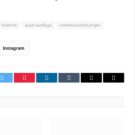
Paderne
quad ausflüge
umweltauswirkungen
Instagram
k
Twitter
Pinterest
LinkedIn
Tumblr
Email
Copy
Link