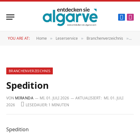
Faceboo
Inst
YOU ARE AT:
Home
Leserservice
Branchenverzeichnis
Sped
»
»
»
BRANCHENVERZEICHNIS
Spedition
VON
MIRANDA
MI. 01. JULI 2026
AKTUALISIERT:
MI. 01. JULI
2026
LESEDAUER: 1 MINUTEN
Spedition