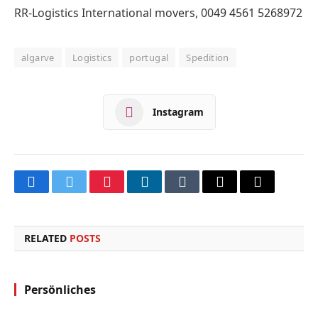
RR-Logistics International movers, 0049 4561 5268972
algarve
Logistics
portugal
Spedition
Instagram
Facebook
Twitter
Pinterest
LinkedIn
Tumblr
Email
Copy
Link
RELATED
POSTS
Persönliches