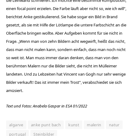
die Leinwand schmieren. Ich möchte eine bestimmte Komposition,
einen focal point erzielen. Die Farbe läuft aber nicht so, wie ich will“,
berichtet Anke gestikulierend. Sie habe sogar ein Bild in Brand
gesetzt, als sie mit Hilfe der Lötlampe die untere Farbschicht an die
Oberfläche bringen wollte. Aber Aufgeben kommt für sie nicht in
Frage. „Wenn man von zehn Bildern acht wegwirft, heißt das nicht,
dass man nicht malen kann, sondern einfach, dass man noch nicht
so weit ist. Man muss immer daran denken, dass man von den
berühmten Malern nur die Bilder sieht, die nicht im Mülleimer
landeten. Und zu Lebzeiten hat Vincent van Gogh nur sehr wenige
Bilder verkauft! Das ist immer mein Trost“, verabschiedet sie sich
amüsiert.
Text und Fotos: Anabela Gaspar in ESA 01/2022
algarve
anke punt bach
kunst
malerin
natur
portugal
Steinbilder