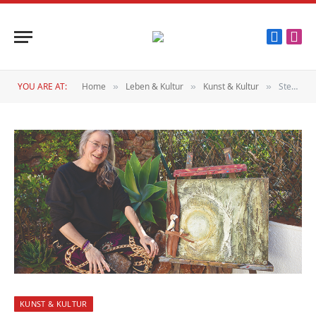
Faceboo
Inst
YOU ARE AT:
Home
Leben & Kultur
Kunst & Kultur
Steinbilder
»
»
»
KUNST & KULTUR