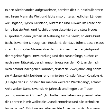
In den Niederlanden aufgewachsen, bereiste die Grundschullehrerin
mit ihrem Mann die Welt und lebte in so unterschiedlichen ­Ländern
wie England, Syrien, Russland, Australien und Kuwait. Im Laufe der
Jahre hat sie Fort- und Ausbildungen absolviert und stets Neues
ausprobiert, denn „lernen ist Nahrung für die Seele“, so Anke Punt
Bach. Es war der Umzug nach Russland, der dazu führte, dass sie aus
ihrem Hobby, der Malerei, ihre Haupttätigkeit machte. „Aufgrund
der regelmäßigen Entwurzelung und des Neuanfangs, suchte ich
nach einer Tätigkeit, der ich unabhängig von dem Ort, an dem ich
mich befand, nachgehen konnte“, erklärt sie. Zwei Jahre lang nahm
sie Malunterricht bei dem renommierten Künstler Victor Kovalevski.
„Er legte den Grundstein für meinen weiteren Werdegang“, erzählt
Anke weiter. Damals war sie 44 Jahre alt und hegte den Traum
„richtig malen zu können“. „Ich hatte mein Leben lang gemalt, aber
die Lehrerin in mir wollte die Grundkenntnisse und alle Techniken
beherrschen“, führt sie aus. Also reichte Anke bei der Art Academy