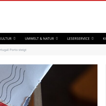
 KULTUR
UMWELT & NATUR
LESERSERVICE
K
rtugal: Porto steigt