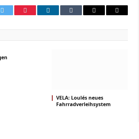
k
Twitter
Pinterest
LinkedIn
Tumblr
Email
Copy
Link
gen
VELA: Loulés neues
Fahrradverleihsystem