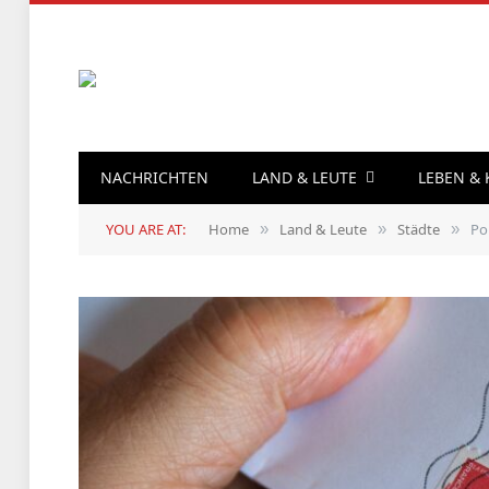
NACHRICHTEN
LAND & LEUTE
LEBEN &
YOU ARE AT:
Home
Land & Leute
Städte
Po
»
»
»