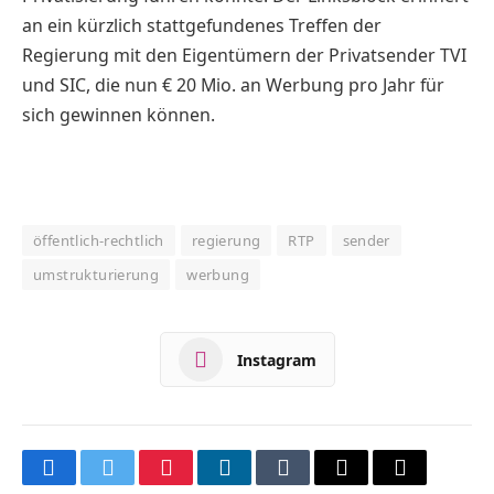
an ein kürzlich stattgefundenes Treffen der
Regierung mit den Eigentümern der Privatsender TVI
und SIC, die nun € 20 Mio. an Werbung pro Jahr für
sich gewinnen können.
öffentlich-rechtlich
regierung
RTP
sender
umstrukturierung
werbung
Instagram
Facebook
Twitter
Pinterest
LinkedIn
Tumblr
Email
Copy