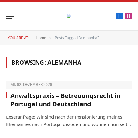
Faceboo
Inst
YOU ARE AT:
Home
Posts Tagged "alemanha"
»
BROWSING:
ALEMANHA
MI. 02. DEZEMBER 2020
Anwaltspraxis – Betreuungsrecht in
Portugal und Deutschland
Leseranfrage: Wir sind nach der Pensionierung meines
Ehemannes nach Portugal gezogen und wohnen nun seit…