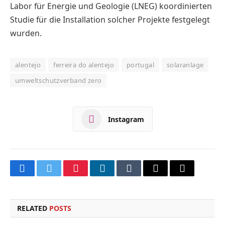
Labor für Energie und Geologie (LNEG) koordinierten
Studie für die Installation solcher Projekte festgelegt
wurden.
alentejo
ferreira do alentejo
portugal
solaranlage
umweltschutzverband zero
Instagram
Facebook
Twitter
Pinterest
LinkedIn
Tumblr
Email
Copy
Link
RELATED
POSTS