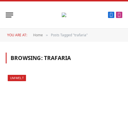
Faceboo
Inst
YOU ARE AT:
Home
Posts Tagged "trafaria"
»
BROWSING:
TRAFARIA
UMWELT