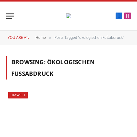
Faceboo
Inst
YOU ARE AT:
Home
Posts Tagged "ökologischen Fußabdruck"
»
BROWSING:
ÖKOLOGISCHEN
FUSSABDRUCK
UMWELT