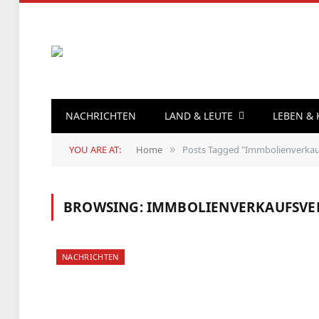
NACHRICHTEN
LAND & LEUTE
LEBEN &
YOU ARE AT:
Home
Posts Tagged "Immbolienverkau
»
BROWSING:
IMMBOLIENVERKAUFSVE
NACHRICHTEN