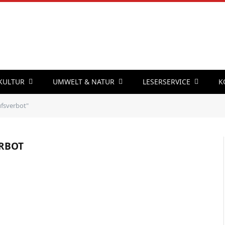
 KULTUR
UMWELT & NATUR
LESERSERVICE
K
fsverbot"
RBOT