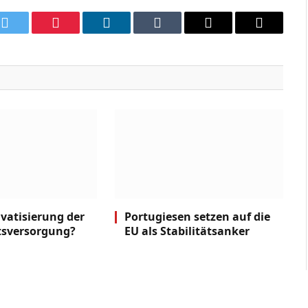
k
Twitter
Pinterest
LinkedIn
Tumblr
Email
Copy
Link
ivatisierung der
Portugiesen setzen auf die
tsversorgung?
EU als Stabilitätsanker