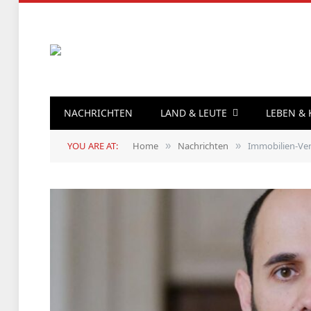
NACHRICHTEN
LAND & LEUTE
LEBEN &
YOU ARE AT:
Home
Nachrichten
Immobilien-Ver
»
»