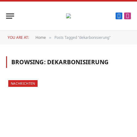
Faceboo
Inst
YOU ARE AT:
Home
Posts Tagged "dekarbonisierung"
»
BROWSING:
DEKARBONISIERUNG
NACHRICHTEN