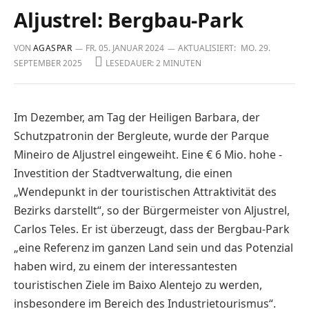
Aljustrel: Bergbau-Park
VON
AGASPAR
FR. 05. JANUAR 2024
AKTUALISIERT:
MO. 29.
SEPTEMBER 2025
LESEDAUER: 2 MINUTEN
Im Dezember, am Tag der Heiligen Barbara, der
Schutzpatronin der ­Bergleute, wurde der Parque
Mineiro de ­Aljustrel eingeweiht. Eine € 6 Mio. hohe ­
Investition der Stadtverwaltung, die einen
„Wendepunkt in der tou­ristischen ­Attraktivität des
Bezirks darstellt“, so der Bürger­meister von Aljustrel,
Carlos Teles. Er ist überzeugt, dass der Bergbau-Park
„eine Referenz im ganzen Land sein und das Potenzial
haben wird, zu einem der interessantesten
touristischen Ziele im Baixo Alentejo zu werden,
insbesondere im Bereich des Industrie­tourismus“.