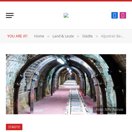
Faceboo
Inst
YOU ARE AT:
Home
Land & Leute
Städte
Aljustrel: Bergbau-Park
»
»
»
Foto: NRV Norvia
STÄDTE