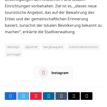
Einrichtungen vorbehalten. Ziel ist es, „dieses neue
touristische Angebot, das auf der Bewahrung des
Erbes und der gemeinschaft­lichen Erinnerung
basiert, zunächst der lokalen Bevölkerung bekannt zu
machen“, erklärte die Stadtverwaltung.
alentejo
aljustrel
bergbaupark
industrietourismus
portugal
Instagram
Facebook
Twitter
Pinterest
LinkedIn
Tumblr
Email
Copy
Link