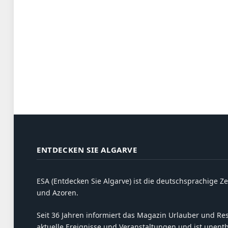
ENTDECKEN SIE ALGARVE
ESA (Entdecken Sie Algarve) ist die deutschsprachige Ze
und Azoren.
Seit 36 Jahren informiert das Magazin Urlauber und Resi
aktuelle Ereignisse und Veranstaltungen und ist unent