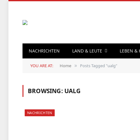
NACHRICHTEN
LAND & LEUTE
LEBEN &
YOU ARE AT:
Home
Posts Tagged "ualg"
»
BROWSING:
UALG
NACHRICHTEN