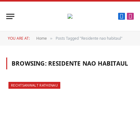
Faceboo
Inst
YOU ARE AT:
Home
Posts Tagged "Residente nao habitaul"
»
BROWSING:
RESIDENTE NAO HABITAUL
RECHTSANWALT RATHENAU