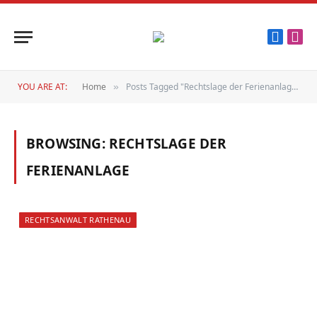
Faceboo
Inst
YOU ARE AT:
Home
Posts Tagged "Rechtslage der Ferienanlage"
»
BROWSING:
RECHTSLAGE DER
FERIENANLAGE
RECHTSANWALT RATHENAU