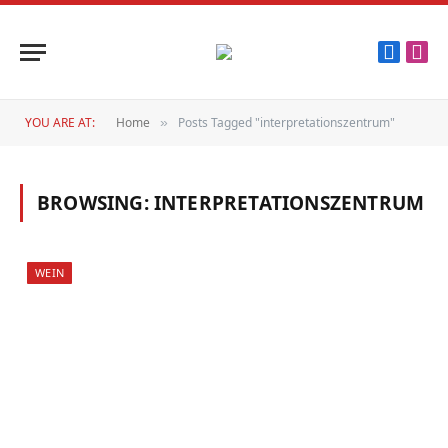
Faceboo
Inst
YOU ARE AT:
Home
Posts Tagged "interpretationszentrum"
»
BROWSING:
INTERPRETATIONSZENTRUM
WEIN