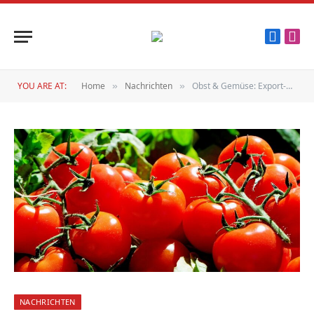
Faceboo
Inst
YOU ARE AT:
Home
Nachrichten
Obst & Gemüse: Export-Rekord
»
»
NACHRICHTEN