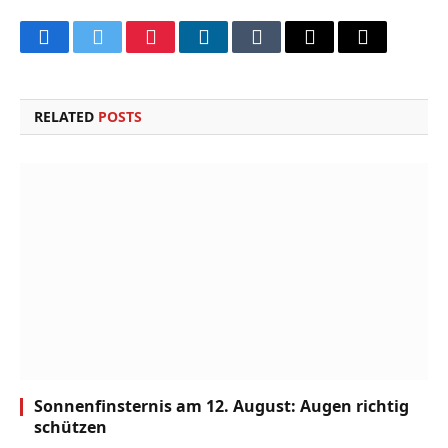
Facebook
Twitter
Pinterest
LinkedIn
Tumblr
Email
Copy
Link
RELATED
POSTS
Sonnenfinsternis am 12. August: Augen richtig
schützen