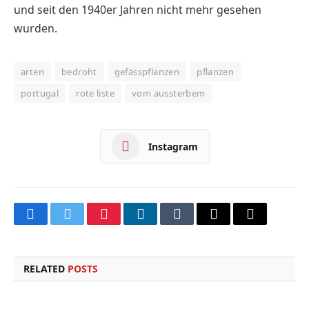
und seit den 1940er Jahren nicht mehr gesehen
wurden.
arten
bedroht
gefässpflanzen
pflanzen
portugal
rote liste
vom aussterbem
Instagram
Facebook
Twitter
Pinterest
LinkedIn
Tumblr
Email
Copy
Link
RELATED
POSTS