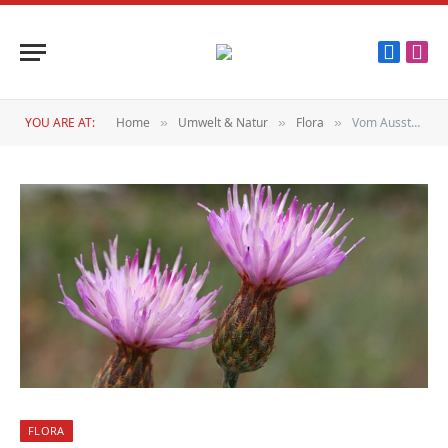
Faceboo
Inst
YOU ARE AT:
Home
Umwelt & Natur
Flora
Vom Aussterben bedroht
»
»
»
FLORA