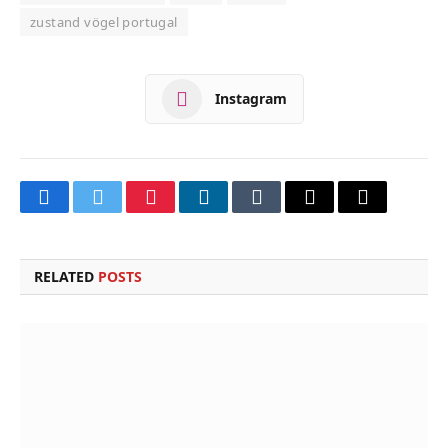
zustand vögel portugal
Instagram
Facebook
Twitter
Pinterest
LinkedIn
Tumblr
Email
Copy
Link
RELATED
POSTS