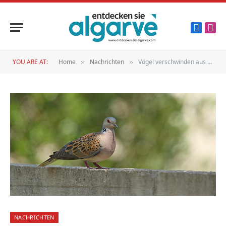
Faceboo
Inst
YOU ARE AT:
Home
Nachrichten
Vögel verschwinden aus Portugal
»
»
NACHRICHTEN