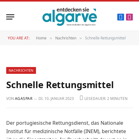
Faceboo
Inst
YOU ARE AT:
Home
Nachrichten
Schnelle Rettungsmittel
»
»
NACHRICHTEN
Schnelle Rettungsmittel
VON
AGASPAR
DI. 10. JANUAR 2023
LESEDAUER: 2 MINUTEN
Der portugiesische Rettungsdienst, das Nationale
Institut für medizinische Notfälle (INEM), berichtete