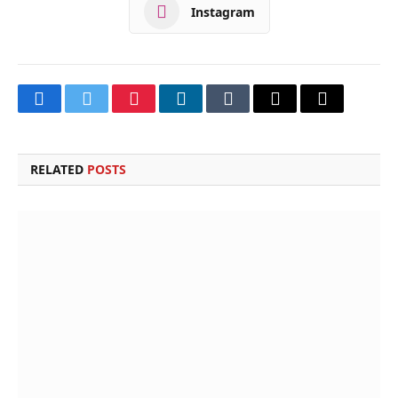
Instagram
Facebook
Twitter
Pinterest
LinkedIn
Tumblr
Email
Copy
Link
RELATED
POSTS