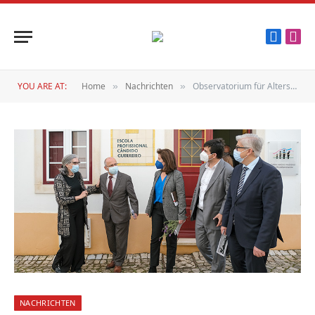
Faceboo
Inst
YOU ARE AT:
Home
Nachrichten
Observatorium für Altersstudien
»
»
NACHRICHTEN