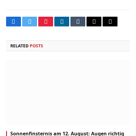
Facebook
Twitter
Pinterest
LinkedIn
Tumblr
Email
Copy
Link
RELATED
POSTS
Sonnenfinsternis am 12. August: Augen richtig