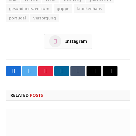
gesundheitszentrum
grippe
krankenhaus
portugal
versorgung
Instagram
Facebook
Twitter
Pinterest
LinkedIn
Tumblr
Email
Copy
Link
RELATED
POSTS