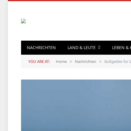
NACHRICHTEN
LAND & LEUTE
LEBEN &
YOU ARE AT:
Home
Nachrichten
Bußgelder für 
»
»