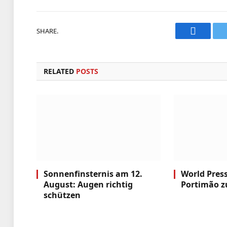
SHARE.
Faceboo
RELATED
POSTS
Sonnenfinsternis am 12.
World Pres
August: Augen richtig
Portimão z
schützen