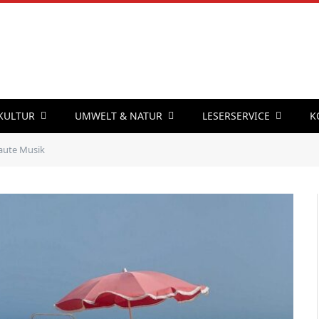
 KULTUR
UMWELT & NATUR
LESERSERVICE
K
laute Musik