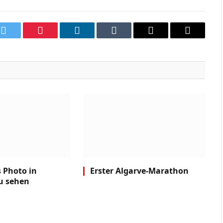
k
Twitter
Pinterest
LinkedIn
Tumblr
Email
Copy
Link
s Photo in
Erster Algarve-Marathon
u sehen