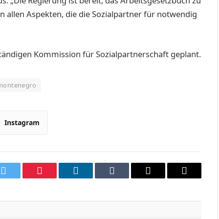
. „Die Regierung ist bereit, das Arbeitsgesetzbuch zu
n allen Aspekten, die die Sozialpartner für notwendig
Ständigen Kommission für Sozialpartnerschaft geplant.
 montenegro
Instagram
k
Twitter
Pinterest
LinkedIn
Tumblr
Email
Copy
Link