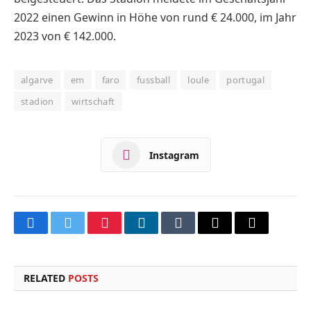
2022 einen Gewinn in Höhe von rund € 24.000, im Jahr
2023 von € 142.000.
algarve
em
faro
fussball
loule
portugal
stadion
wirtschaft
Instagram
Facebook
Twitter
Pinterest
LinkedIn
Tumblr
Email
Copy
Link
RELATED
POSTS