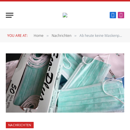
Faceboo
Inst
YOU ARE AT:
Home
Nachrichten
Ab heute keine Maskenpflicht mehr auf Straßen
»
»
NACHRICHTEN