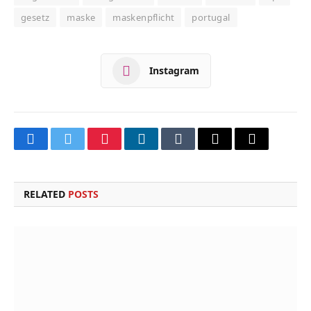
gesetz
maske
maskenpflicht
portugal
Instagram
Facebook
Twitter
Pinterest
LinkedIn
Tumblr
Email
Copy
Link
RELATED
POSTS