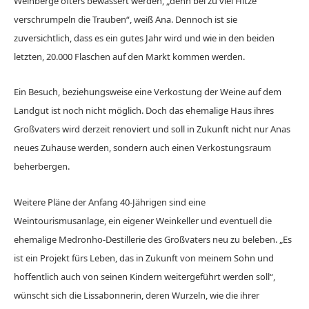
Weinberge öfters bewässert werden, „denn bei zu viel Hitze
verschrumpeln die Trauben“, weiß Ana. Dennoch ist sie
zuversichtlich, dass es ein gutes Jahr wird und wie in den beiden
letzten, 20.000 Flaschen auf den Markt kommen werden.
Ein Besuch, beziehungsweise eine Verkostung der Weine auf dem
Landgut ist noch nicht möglich. Doch das ehemalige Haus ihres
Großvaters wird derzeit renoviert und soll in Zukunft nicht nur Anas
neues Zuhause werden, sondern auch einen Verkostungsraum
beherbergen.
Weitere Pläne der Anfang 40-Jährigen sind eine
Weintourismusanlage, ein eigener Weinkeller und eventuell die
ehemalige Medronho-Destillerie des Großvaters neu zu beleben. „Es
ist ein Projekt fürs Leben, das in Zukunft von meinem Sohn und
hoffentlich auch von seinen Kindern weitergeführt werden soll“,
wünscht sich die Lissabonnerin, deren Wurzeln, wie die ihrer