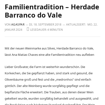
Familientradition – Herdade
Barranco do Vale
VON
AGASPAR
DI. 18. SEPTEMBER 2018
AKTUALISIERT:
MO. 22.
JANUAR 2024
LESEDAUER: 4 MINUTEN
Mit der neuen Weinmarke aus Silves, Herdade Barranco do Vale,
lässt Ana Matias Chaves eine alte Familientradition neu aufleben
Lieber Großvater, die Farm ist weiterhin wunderschön. Die
Korkeichen, die Sie gepflanzt haben, sind stark und gesund, die
Olivenbäume groß und fest und die „medronhos“ sind einfach
göttlich. Der alte Weinberg wurde sorgfältig gepflegt und die
bepflanzte Fläche erweitert. Die Trauben, aus denen dieser Wein
gekeltert wurde, wurden sorgfältig behandelt und ausgewählt, und
die Produktion nach höchstem Standard durchgeführt. Der Wein