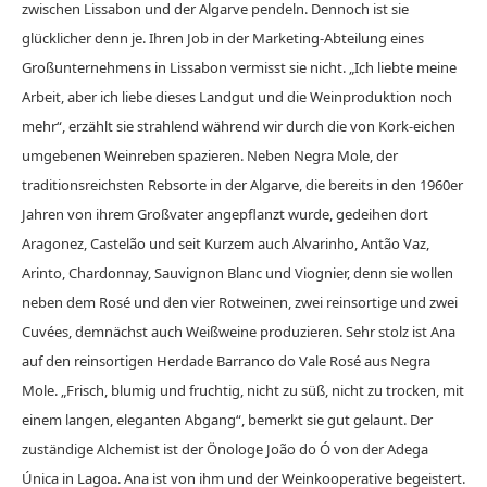
zwischen Lissabon und der Algarve pendeln. Dennoch ist sie
glücklicher denn je. Ihren Job in der Marketing-Abteilung eines
Großunternehmens in Lissabon vermisst sie nicht. „Ich liebte meine
Arbeit, aber ich liebe dieses Landgut und die Weinproduktion noch
mehr“, erzählt sie strahlend während wir durch die von Kork-eichen
umgebenen Weinreben spazieren. Neben Negra Mole, der
traditionsreichsten Rebsorte in der Algarve, die bereits in den 1960er
Jahren von ihrem Großvater angepflanzt wurde, gedeihen dort
Aragonez, Castelão und seit Kurzem auch Alvarinho, Antão Vaz,
Arinto, Chardonnay, Sauvignon Blanc und Viognier, denn sie wollen
neben dem Rosé und den vier Rotweinen, zwei reinsortige und zwei
Cuvées, demnächst auch Weißweine produzieren. Sehr stolz ist Ana
auf den reinsortigen Herdade Barranco do Vale Rosé aus Negra
Mole. „Frisch, blumig und fruchtig, nicht zu süß, nicht zu trocken, mit
einem langen, eleganten Abgang“, bemerkt sie gut gelaunt. Der
zuständige Alchemist ist der Önologe João do Ó von der Adega
Única in Lagoa. Ana ist von ihm und der Weinkooperative begeistert.