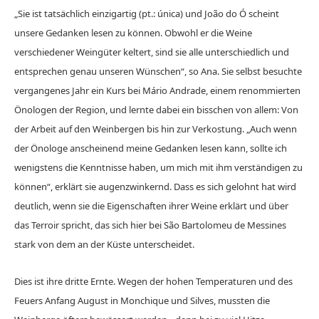
„Sie ist tatsächlich einzigartig (pt.: única) und João do Ó scheint
unsere Gedanken lesen zu können. Obwohl er die Weine
verschiedener Weingüter keltert, sind sie alle unterschiedlich und
entsprechen genau unseren Wünschen“, so Ana. Sie selbst besuchte
vergangenes Jahr ein Kurs bei Mário Andrade, einem renommierten
Önologen der Region, und lernte dabei ein bisschen von allem: Von
der Arbeit auf den Weinbergen bis hin zur Verkostung. „Auch wenn
der Önologe anscheinend meine Gedanken lesen kann, sollte ich
wenigstens die Kenntnisse haben, um mich mit ihm verständigen zu
können“, erklärt sie augenzwinkernd. Dass es sich gelohnt hat wird
deutlich, wenn sie die Eigenschaften ihrer Weine erklärt und über
das Terroir spricht, das sich hier bei São Bartolomeu de Messines
stark von dem an der Küste unterscheidet.
Dies ist ihre dritte Ernte. Wegen der hohen Temperaturen und des
Feuers Anfang August in Monchique und Silves, mussten die