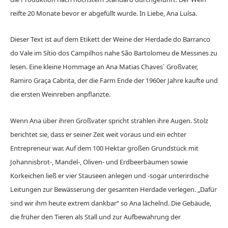
reifte 20 Monate bevor er abgefüllt wurde. In Liebe, Ana Luísa.
Dieser Text ist auf dem Etikett der Weine der Herdade do Barranco
do Vale im Sítio dos Campilhos nahe São Bartolomeu de Messines zu
lesen. Eine kleine Hommage an Ana Matias Chaves´ Großvater,
Ramiro Graça Cabrita, der die Farm Ende der 1960er Jahre kaufte und
die ersten Weinreben anpflanzte.
Wenn Ana über ihren Großvater spricht strahlen ihre Augen. Stolz
berichtet sie, dass er seiner Zeit weit voraus und ein echter
Entrepreneur war. Auf dem 100 Hektar großen Grundstück mit
Johannisbrot-, Mandel-, Oliven- und Erdbeerbäumen sowie
Korkeichen ließ er vier Stauseen anlegen und -sogar unterirdische
Leitungen zur Bewässerung der gesamten Herdade verlegen. „Dafür
sind wir ihm heute extrem dankbar“ so Ana lächelnd. Die Gebäude,
die früher den Tieren als Stall und zur Aufbewahrung der