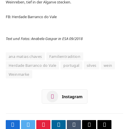
Weinreben, tief in der Algarve stecken.
FB: Herdade Barranco do Vale
Text und Fotos: Anabela Gaspar in ESA 09/2018
ana matias chaves
Familientradition
Herdade Barranco do Vale
portugal
silves
wein
Weinmarke
Instagram
Facebook
Twitter
Pinterest
LinkedIn
Tumblr
Email
Copy