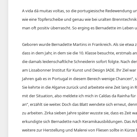
A vida dá muitas voltas, so die portugiesische Redewendung un
wie eine Töpferscheibe und genau wie bei uralten Brenntechn
man oft positiv überrascht.
So erging es Bernadette im Leben 
Geboren wurde Bernadette Martins in Frankreich. Als sie etwa zehn
dass in dem Jahr, in dem sie die 10. Klasse besuchte, erstmal
die damals leidenschaftliche Schneiderin sofort folgte. Nach 
am Lissabonner Institut für Kunst und Design IADE. Ihr Ziel war 
Jahren gab es in Portugal in diesem Bereich wenige Chancen“, s
Sie kehrte in die Algarve zurück und arbeitete eine Zeit lang in
mit der Situation, also meldete ich mich in Caldas da Rainha
an“, erzählt sie weiter. Doch das Blatt wendete sich erneut, den
zu arbeiten. Zirka sieben Jahre später wusste sie, dass es Zeit 
erkundigte sich Bernadette nach Keramikausbildungen. Das Arbe
weitere zur Herstellung und Malerei von Fliesen sollte in Kürze