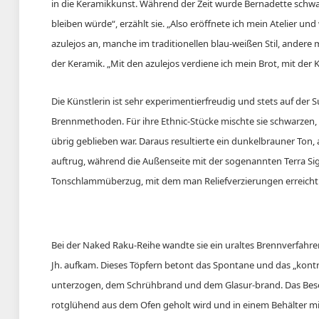
in die Keramikkunst. Während der Zeit wurde Bernadette schwan
bleiben würde“, erzählt sie. „Also eröffnete ich mein Atelier und
azulejos an, manche im traditionellen blau-weißen Stil, andere 
der Keramik. „Mit den azulejos verdiene ich mein Brot, mit der 
Die Künstlerin ist sehr experimentierfreudig und stets auf de
Brennmethoden. Für ihre Ethnic-Stücke mischte sie schwarzen,
übrig geblieben war. Daraus resultierte ein dunkelbrauner Ton, 
auftrug, während die Außenseite mit der sogenannten Terra Sig
Tonschlammüberzug, mit dem man Reliefverzierungen erreicht
Bei der Naked Raku-Reihe wandte sie ein uraltes Brennverfahre
Jh. aufkam. Dieses Töpfern betont das Spontane und das „kontro
unterzogen, dem Schrühbrand und dem Glasur-brand. Das Beso
rotglühend aus dem Ofen geholt wird und in einem Behälter m