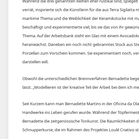
Während die drei genannten Reihen eher rustikal sind, spiegelt
verrät, inspirierte sich die Künstlerin für die aus Terra Sigilatt
maritime Thema und die Weiblichkeit der Keramikstücke mit ma
beschäftigt und experimentierte viel, bis sie das von ihr gewün
Thema. Auf der Arbeitsbank steht ein Glas mit einem Avocadoker
heranwächst. Daneben ein noch nicht gebranntes Stück aus Steinz
Porzellan zum Vorschein kommen. Sie experimentiert noch, verr
darstellen will.
Obwohl die unterschiedlichen Brennverfahren Bernadette begeist
lässt. „Modellieren ist der kreative Teil der Arbeit bei dem ich 
Seit Kurzem kann man Bernadette Martins in der Oficina da Olar
Handwerke ins Leben gerufen wurde. Während der Töpfermeister X
Bernadette die zeitgenössische Tonkunst. Die Räumlichkeiten 
Schnupperkurse, die im Rahmen des Projektes Loulé Criativo st