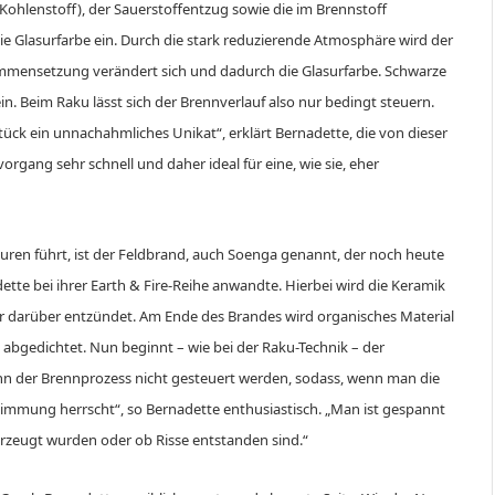
Kohlenstoff), der Sauerstoffentzug sowie die im Brennstoff
ie Glasurfarbe ein. Durch die stark reduzierende Atmosphäre wird der
mmensetzung verändert sich und dadurch die Glasurfarbe. Schwarze
in. Beim Raku lässt sich der Brennverlauf also nur bedingt steuern.
tück ein unnachahmliches Unikat“, erklärt Bernadette, die von dieser
organg sehr schnell und daher ideal für eine, wie sie, eher
puren führt, ist der Feldbrand, auch Soenga genannt, der noch heute
tte bei ihrer Earth & Fire-Reihe anwandte. Hierbei wird die Keramik
r darüber entzündet. Am Ende des Brandes wird organisches Material
t abgedichtet. Nun beginnt – wie bei der Raku-Technik – der
nn der Brennprozess nicht gesteuert werden, sodass, wenn man die
immung herrscht“, so Bernadette enthusiastisch. „Man ist gespannt
zeugt wurden oder ob Risse entstanden sind.“