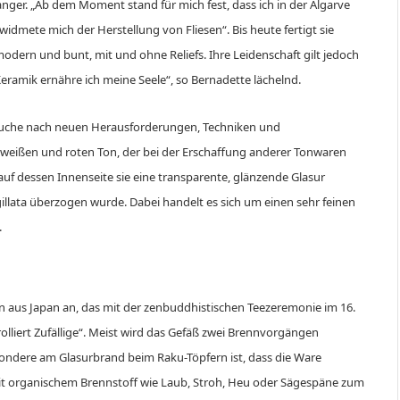
ger. „Ab dem Moment stand für mich fest, dass ich in der Algarve
 widmete mich der Herstellung von Fliesen“. Bis heute fertigt sie
modern und bunt, mit und ohne Reliefs. Ihre Leidenschaft gilt jedoch
Keramik ernähre ich meine Seele“, so Bernadette lächelnd.
r Suche nach neuen Herausforderungen, Techniken und
 weißen und roten Ton, der bei der Erschaffung anderer Tonwaren
auf dessen Innenseite sie eine transparente, glänzende Glasur
illata überzogen wurde. Dabei handelt es sich um einen sehr feinen
.
n aus Japan an, das mit der zenbuddhistischen Teezeremonie im 16.
lliert Zufällige“. Meist wird das Gefäß zwei Brennvorgängen
ndere am Glasurbrand beim Raku-Töpfern ist, dass die Ware
it organischem Brennstoff wie Laub, Stroh, Heu oder Sägespäne zum