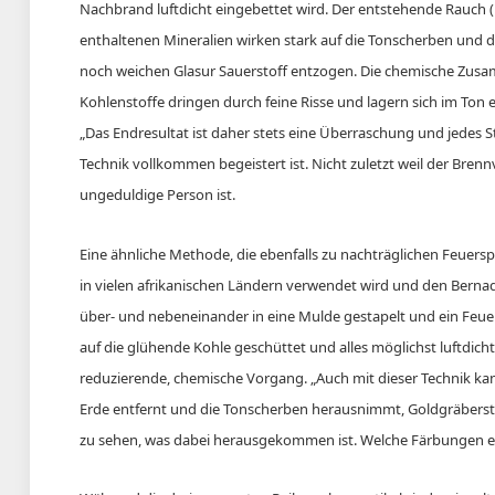
Nachbrand luftdicht eingebettet wird. Der entstehende Rauch (
enthaltenen Mineralien wirken stark auf die Tonscherben und d
noch weichen Glasur Sauerstoff entzogen. Die chemische Zusa
Kohlenstoffe dringen durch feine Risse und lagern sich im Ton e
„Das Endresultat ist daher stets eine Überraschung und jedes S
Technik vollkommen begeistert ist. Nicht zuletzt weil der Brennv
ungeduldige Person ist.
Eine ähnliche Methode, die ebenfalls zu nachträglichen Feuers
in vielen afrikanischen Ländern verwendet wird und den Bernade
über- und nebeneinander in eine Mulde gestapelt und ein Feue
auf die glühende Kohle geschüttet und alles möglichst luftdich
reduzierende, chemische Vorgang. „Auch mit dieser Technik ka
Erde entfernt und die Tonscherben herausnimmt, Goldgräberst
zu sehen, was dabei herausgekommen ist. Welche Färbungen er