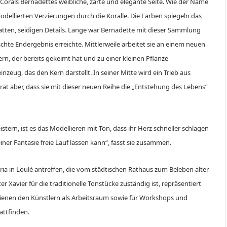
 Corals Bernadettes weibliche, zarte und elegante Seite. Wie der Name
a modellierten Verzierungen durch die Koralle. Die Farben spiegeln das
tten, seidigen Details. Lange war Bernadette mit dieser Sammlung
schte Endergebnis erreichte. Mittlerweile arbeitet sie an einem neuen
n, der bereits gekeimt hat und zu einer kleinen Pflanze
eug, das den Kern darstellt. In seiner Mitte wird ein Trieb aus
ät aber, dass sie mit dieser neuen Reihe die „Entstehung des Lebens”
ern, ist es das Modellieren mit Ton, dass ihr Herz schneller schlagen
meiner Fantasie freie Lauf lassen kann“, fasst sie zusammen.
ia in Loulé antreffen, die vom städtischen Rathaus zum Beleben alter
avier für die traditionelle Tonstücke zuständig ist, repräsentiert
dienen den Künstlern als Arbeitsraum sowie für Workshops und
attfinden.