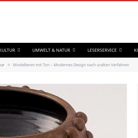
 KULTUR
UMWELT & NATUR
LESERSERVICE
K
tur
Modellieren mit Ton – Modernes Design nach uralten Verfahren
»