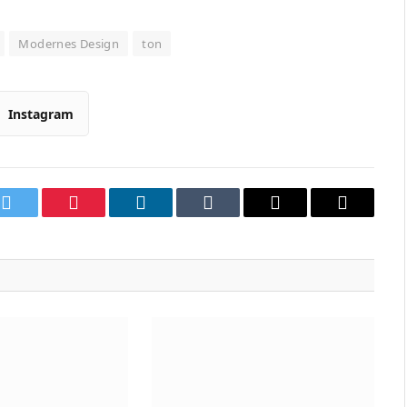
Modernes Design
ton
Instagram
k
Twitter
Pinterest
LinkedIn
Tumblr
Email
Copy
Link