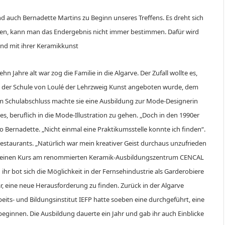
d auch Bernadette Martins zu Beginn unseres Treffens. Es dreht sich
iken, kann man das Endergebnis nicht immer bestimmen. Dafür wird
und mit ihrer Keramikkunst
 Jahre alt war zog die Familie in die Algarve. Der Zufall wollte es,
s an der Schule von Loulé der Lehrzweig Kunst angeboten wurde, dem
dem Schulabschluss machte sie eine Ausbildung zur Mode-Designerin
es, beruflich in die Mode-Illustration zu gehen. „Doch in den 1990er
o Bernadette. „Nicht einmal eine Praktikumsstelle konnte ich finden“.
 Restaurants. „Natürlich war mein kreativer Geist durchaus unzufrieden
 für einen Kurs am renommierten Keramik-Ausbildungszentrum CENCAL
n ihr bot sich die Möglichkeit in der Fernsehindustrie als Garderobiere
war, eine neue Herausforderung zu finden. Zurück in der Algarve
its- und Bildungsinstitut IEFP hatte soeben eine durchgeführt, eine
 beginnen. Die Ausbildung dauerte ein Jahr und gab ihr auch Einblicke