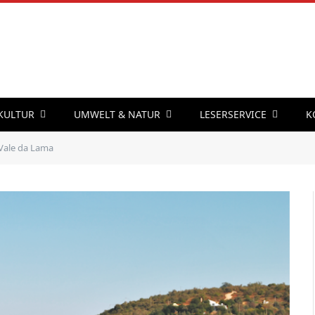
 KULTUR
UMWELT & NATUR
LESERSERVICE
K
Vale da Lama