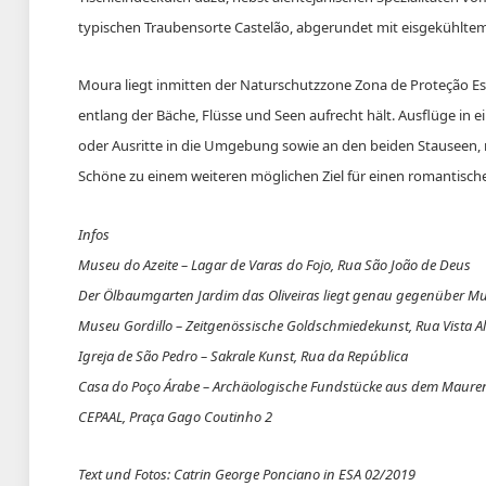
typischen Traubensorte Castelão, abgerundet mit eisgekühlt
Moura liegt inmitten der Naturschutzzone Zona de Proteção Es
entlang der Bäche, Flüsse und Seen aufrecht hält. Ausflüge i
oder Ausritte in die Umgebung sowie an den beiden Stauseen, 
Schöne zu einem weiteren möglichen Ziel für einen romantisc
Infos
Museu do Azeite – Lagar de Varas do Fojo, Rua São João de Deus
Der Ölbaumgarten Jardim das Oliveiras liegt genau gegenüber Mu
Museu Gordillo – Zeitgenössische Goldschmiedekunst, Rua Vista A
Igreja de São Pedro – Sakrale Kunst, Rua da República
Casa do Poço Árabe – Archäologische Fundstücke aus dem Mauren
CEPAAL, Praça Gago Coutinho 2
Text und Fotos: Catrin George Ponciano in ESA 02/2019