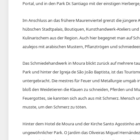
Portal, und in den Park Dr. Santiago mit der einstigen Herberg
Im Anschluss an das frühere Maurenviertel grenzt die jüngere
hübschen Stadtpalais, Boutiquen, Kunsthandwerk-Ateliers und
Kulinarischem aus der Region. Auch hier begegnet man auf Schr
azulejos mit arabischen Mustern, Pflanztrögen und schmiedeei
Das Schmiedehandwerk in Moura blickt zurück auf mehrere tause
Park und hinter der Igreja de São João Baptista, ist das Tou
untergebracht. Die mestres für Feuer und Metallurgie umgab i
bloß den Weidetieren die Klauen zu schneiden, Pferden und Mu
Feuergottes, sie kannten sich auch aus mit Schmerz. Mensch und
musste, um den Schmerz zu töten.
Hinter dem Hotel de Moura und der Kirche Santo Agostinho am 
ungewöhnlicher Park. O Jardim das Oliveiras Miguel Hernández.