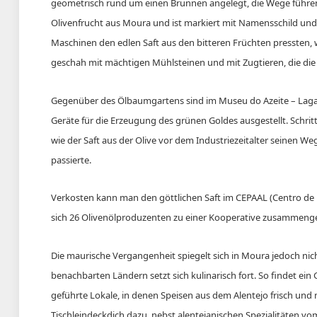
geometrisch rund um einen Brunnen angelegt, die Wege führen 
Olivenfrucht aus Moura und ist markiert mit Namensschild und 
Maschinen den edlen Saft aus den bitteren Früchten pressten, 
geschah mit mächtigen Mühlsteinen und mit Zugtieren, die die 
Gegenüber des Ölbaumgartens sind im Museu do Azeite – Lagar 
Geräte für die Erzeugung des grünen Goldes ausgestellt. Schritt
wie der Saft aus der Olive vor dem Industriezeitalter seinen 
passierte.
Verkosten kann man den göttlichen Saft im CEPAAL (Centro de 
sich 26 Olivenölproduzenten zu einer Kooperative zusammen
Die maurische Vergangenheit spiegelt sich in Moura jedoch nich
benachbarten Ländern setzt sich kulinarisch fort. So findet ei
geführte Lokale, in denen Speisen aus dem Alentejo frisch und
Tischleindeckdich dazu, nebst alentejanischen Spezialitäten v