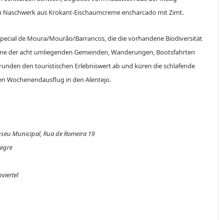
em Naschwerk aus Krokant-Eischaumcreme encharcado mit Zimt.
pecial de Moura/Mourão/Barrancos, die die vorhandene Biodiversität
n eine der acht umliegenden Gemeinden, Wanderungen, Bootsfahrten
runden den touristischen Erlebniswert ab und küren die schlafende
hen Wochenendausflug in den Alentejo.
seu Municipal, Rua de Romeira 19
legre
viertel