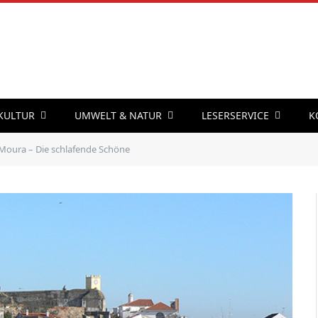
 KULTUR
UMWELT & NATUR
LESERSERVICE
K
Moura – Die schlafende Schöne