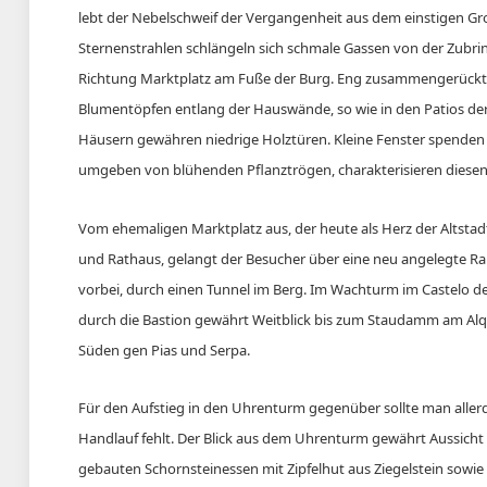
lebt der Nebelschweif der Vergangenheit aus dem einstigen Groß
Sternenstrahlen schlängeln sich schmale Gassen von der Zubr
Richtung Marktplatz am Fuße der Burg. Eng zusammengerückt 
Blumentöpfen entlang der Hauswände, so wie in den Patios der
Häusern gewähren niedrige Holztüren. Kleine Fenster spenden d
umgeben von blühenden Pflanztrögen, charakterisieren diesen 
Vom ehemaligen Marktplatz aus, der heute als Herz der Altstadt 
und Rathaus, gelangt der Besucher über eine neu angelegte Ra
vorbei, durch einen Tunnel im Berg. Im Wachturm im Castelo de
durch die Bastion gewährt Weitblick bis zum Staudamm am Al
Süden gen Pias und Serpa.
Für den Aufstieg in den Uhrenturm gegenüber sollte man allerdi
Handlauf fehlt. Der Blick aus dem Uhrenturm gewährt Aussicht 
gebauten Schornsteinessen mit Zipfelhut aus Ziegelstein sowie 