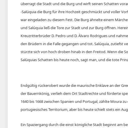
überragt die Stadt und die Burg und wirft seinen Schatten vora
-Salúquia die Burg für ihre Hochzeit geschmückt und voller Vo
war eingeladen zu diesem Fest. Die Burg ähnelte einem Märch
und Salúquia ließ die Tore zur Stadt und zur Burg öffnen. Here
Kreuzritterbrüder D. Pedro und D. Álvaro Rodrigues und nahme
den Brüdern in die Falle gegangen und tot. Salúquia, zutiefst 
stürzte sich von hoch droben hinab in den Freitod. Wenn die So
Salúquias Schatten bis heute noch, sagt man, und die tote Prinz
Endgültig rückerobert wurde die maurische Enklave an der Grenz
der Bauernkönig, verlieh dem Ort Stadtrechte und förderte sp
1640 bis 1668 zwischen Spanien und Portugal, zählte Moura z
portugiesisches Territorium, aber bis heute schielt stets ein
Ein Spaziergang durch die einst königliche Stadt beginnt am b