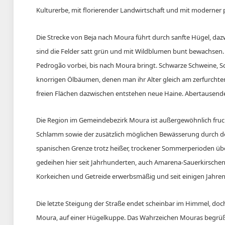
Kulturerbe, mit florierender Landwirtschaft und mit moderner 
Die Strecke von Beja nach Moura führt durch sanfte Hügel, dazw
sind die Felder satt grün und mit Wildblumen bunt bewachsen.
Pedrogão vorbei, bis nach Moura bringt. Schwarze Schweine, Sc
knorrigen Ölbäumen, denen man ihr Alter gleich am zerfurchten 
freien Flächen dazwischen entstehen neue Haine. Abertausend
Die Region im Gemeindebezirk Moura ist außergewöhnlich fruc
Schlamm sowie der zusätzlich möglichen Bewässerung durch de
spanischen Grenze trotz heißer, trockener Sommerperioden üb
gedeihen hier seit Jahrhunderten, auch Amarena-Sauerkirschen
Korkeichen und Getreide erwerbsmäßig und seit einigen Jahren 
Die letzte Steigung der Straße endet scheinbar im Himmel, do
Moura, auf einer Hügelkuppe. Das Wahrzeichen Mouras begrü