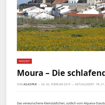
FREIZEIT
Moura – Die schlafen
VON
AGASPAR
SA. 02. FEBRUAR 2019
AKTUALISIERT:
FR. 2
Das verwunschene Kleinstädtchen, südlich vom Alqueva-Stauda