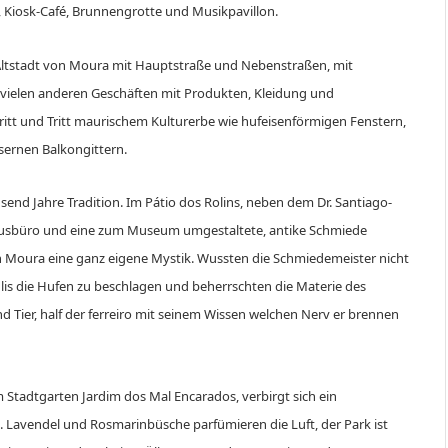
e, Kiosk-Café, Brunnengrotte und Musikpavillon.
 Altstadt von Moura mit Hauptstraße und Nebenstraßen, mit
 vielen anderen Geschäften mit Produkten, Kleidung und
itt und Tritt maurischem Kulturerbe wie hufeisenförmigen Fenstern,
sernen Balkongittern.
nd Jahre Tradition. Im Pátio dos Rolins, neben dem Dr. Santiago-
rismusbüro und eine zum Museum umgestaltete, antike Schmiede
n Moura eine ganz eigene Mystik. Wussten die Schmiedemeister nicht
lis die Hufen zu beschlagen und beherrschten die Materie des
 Tier, half der ferreiro mit seinem Wissen welchen Nerv er brennen
Stadtgarten Jardim dos Mal Encarados, verbirgt sich ein
 Lavendel und Rosmarinbüsche parfümieren die Luft, der Park ist