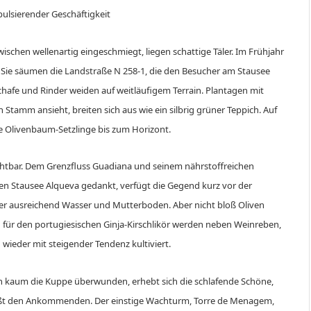
pulsierender Geschäftigkeit
ischen wellenartig eingeschmiegt, liegen schattige Täler. Im Frühjahr
 Sie säumen die Landstraße N 258-1, die den Besucher am Stausee
hafe und Rinder weiden auf weitläufigem Terrain. Plantagen mit
Stamm ansieht, breiten sich aus wie ein silbrig grüner Teppich. Auf
e Olivenbaum-Setzlinge bis zum Horizont.
htbar. Dem Grenzfluss Guadiana und seinem nährstoffreichen
n Stausee Alqueva gedankt, verfügt die Gegend kurz vor der
er ausreichend Wasser und Mutterboden. Aber nicht bloß Oliven
 für den portugiesischen Ginja-Kirschlikör werden neben Weinreben,
wieder mit steigender Tendenz kultiviert.
ch kaum die Kuppe überwunden, erhebt sich die schlafende Schöne,
ßt den Ankommenden. Der einstige Wachturm, Torre de Menagem,