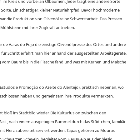
im Kreis und vorbei an Ölbäumen. Jeder trägt eine andere Sorte
Sorte. Ein schattiger, kleiner Naturlehrpfad. Bevor hochmoderne
war die Produktion von Olivenöl reine Schwerstarbeit. Das Pressen
Mühlsteine mit ihrer Zugkraft antrieben.
de Varas do Fojo die einstige Olivenölpresse des Ortes und andere
 für Schritt erfährt man hier anhand der ausgestellten Arbeitsgeräte,
Weg vom Baum bis in die Flasche fand und was mit Kernen und Maische
Estudos e Promoção do Azeite do Alentejo), praktisch nebenan, wo
geschlossen haben und gemeinsam ihre Produkte vermarkten.
t bloß im Stadtbild wieder. Die Kulturfusion zwischen den
n Gast, nach einem ausgiebigen Bummel durch das Städtchen, familiär
 mit Herz zubereitet serviert werden. Tapas gehören zu Mouras
om Schwarzen Schwein, begleitet vom Hauswein aus der hiesig