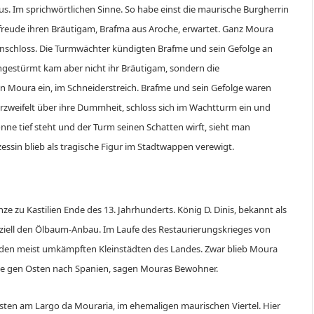
us. Im sprichwörtlichen Sinne. So habe einst die maurische Burgherrin
rfreude ihren Bräutigam, Brafma aus Aroche, erwartet. Ganz Moura
enschloss. Die Turmwächter kündigten Brafme und sein Gefolge an
ingestürmt kam aber nicht ihr Bräutigam, sondern die
n Moura ein, im Schneiderstreich. Brafme und sein Gefolge waren
verzweifelt über ihre Dummheit, schloss sich im Wachtturm ein und
nne tief steht und der Turm seinen Schatten wirft, sieht man
essin blieb als tragische Figur im Stadtwappen verewigt.
e zu Kastilien Ende des 13. Jahrhunderts. König D. Dinis, bekannt als
eziell den Ölbaum-Anbau. Im Laufe des Restaurierungskrieges von
u den meist umkämpften Kleinstädten des Landes. Zwar blieb Moura
 Auge gen Osten nach Spanien, sagen Mouras Bewohner.
esten am Largo da Mouraria, im ehemaligen maurischen Viertel. Hier