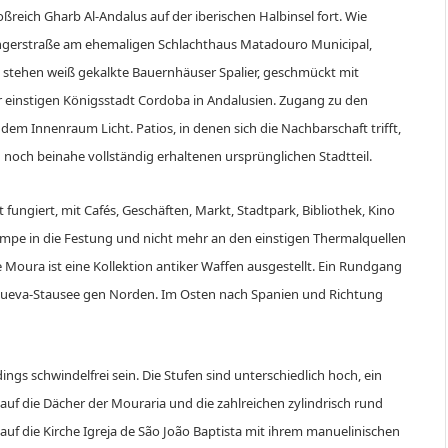
reich Gharb Al-Andalus auf der iberischen Halbinsel fort. Wie
ingerstraße am ehemaligen Schlachthaus Matadouro Municipal,
stehen weiß gekalkte Bauernhäuser Spalier, geschmückt mit
 einstigen Königsstadt Cordoba in Andalusien. Zugang zu den
em Innenraum Licht. Patios, in denen sich die Nachbarschaft trifft,
noch beinahe vollständig erhaltenen ursprünglichen Stadtteil.
fungiert, mit Cafés, Geschäften, Markt, Stadtpark, Bibliothek, Kino
mpe in die Festung und nicht mehr an den einstigen Thermalquellen
 Moura ist eine Kollektion antiker Waffen ausgestellt. Ein Rundgang
queva-Stausee gen Norden. Im Osten nach Spanien und Richtung
ngs schwindelfrei sein. Die Stufen sind unterschiedlich hoch, ein
auf die Dächer der Mouraria und die zahlreichen zylindrisch rund
auf die Kirche Igreja de São João Baptista mit ihrem manuelinischen