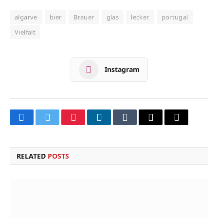
algarve
bier
Brauer
glas
lecker
portugal
Vielfalt
Instagram
Facebook
Twitter
Pinterest
LinkedIn
Tumblr
Email
Copy
Link
RELATED
POSTS