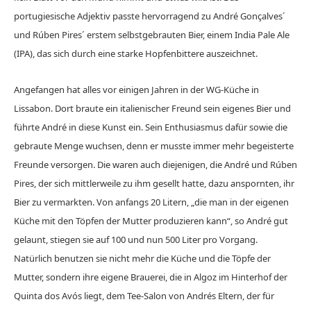
portugiesische Adjektiv passte hervorragend zu André Gonçalves´
und Rúben Pires´ erstem selbstgebrauten Bier, einem India Pale Ale
(IPA), das sich durch eine starke Hopfenbittere auszeichnet.
Angefangen hat alles vor einigen Jahren in der WG-Küche in
Lissabon. Dort braute ein italienischer Freund sein eigenes Bier und
führte André in diese Kunst ein. Sein Enthusiasmus dafür sowie die
gebraute Menge wuchsen, denn er musste immer mehr begeisterte
Freunde versorgen. Die waren auch diejenigen, die André und Rúben
Pires, der sich mittlerweile zu ihm gesellt hatte, dazu anspornten, ihr
Bier zu vermarkten. Von anfangs 20 Litern, „die man in der eigenen
Küche mit den Töpfen der Mutter produzieren kann“, so André gut
gelaunt, stiegen sie auf 100 und nun 500 Liter pro Vorgang.
Natürlich benutzen sie nicht mehr die Küche und die Töpfe der
Mutter, sondern ihre eigene Brauerei, die in Algoz im Hinterhof der
Quinta dos Avós liegt, dem Tee-Salon von Andrés Eltern, der für