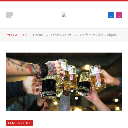
Faceboo
Inst
YOU ARE AT:
Home
Land & Leute
Vielfalt im Glas – Algarve-Brauer
»
»
LAND & LEUTE