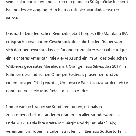
seine kalorienreichen und leckeren regionalen Süßgebäcke bekannt
ist und dessen Angebot durch das Craft Bier Marafada erweitert
wurde.
Das nach dem deutschen Reinheitsgebot hergestellte Marafada IPA
entsprach genau ihrem Geschmack, doch die beiden Brauer waren
sich darüber bewusst, dass es für andere zu bitter war. Daher folgte
ein leichteres American Pale Ale (APA) und ein im Stil des belgischen
Witbieres gebrautes Marafada mit Orangen aus Silves, das 2017 im
Rahmen des städtischen Orangen-Festivals präsentiert und zu
einem riesigen Erfolg wurde. „Um unsere Palette abzurunden fehlte
dann nur noch ein Marafada Stout“, so André.
Immer wieder brauen sie Sondereditionen, oftmals in
Zusammenarbeit mit anderen Brauern. In aller Munde waren sie
Ende 2017, als sie ihre Kräfte mit Sérgio Rodrigues (Alen´ Tejo)
vereinten, um Tuber ins Leben zu rufen: Ein Bier aus Süßkartoffeln,