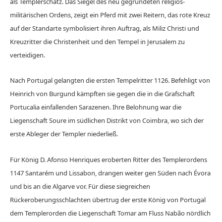
als Templerschatz. Das Siegel des neu gegründeten religiös-
militärischen Ordens, zeigt ein Pferd mit zwei Reitern, das rote Kreuz
auf der Standarte symbolisiert ihren Auftrag, als Miliz Christi und
Kreuzritter die Christenheit und den Tempel in Jerusalem zu
verteidigen.
Nach Portugal gelangten die ersten Tempelritter 1126.
Befehligt von
Heinrich von Burgund kämpften sie gegen die in die Grafschaft
Portucalia einfallenden Sarazenen. Ihre Belohnung war die
Liegenschaft Soure im südlichen Distrikt von Coimbra, wo sich der
erste Ableger der Templer niederließ.
Für König D. Afonso Henriques eroberten Ritter des Templerordens
1147 Santarém und Lissabon, drangen weiter gen Süden nach Évora
und bis an die Algarve vor. Für diese siegreichen
Rückeroberungsschlachten übertrug der erste König von Portugal
dem Templerorden die Liegenschaft Tomar am Fluss Nabão nördlich