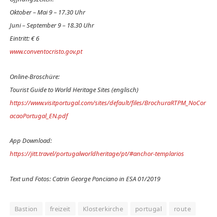
Oktober – Mai 9 – 17.30 Uhr
Juni – September 9 – 18.30 Uhr
Eintritt: € 6
www.conventocristo.gov.pt
Online-Broschüre:
Tourist Guide to World Heritage Sites (englisch)
https://www.visitportugal.com/sites/default/files/BrochuraRTPM_NoCor
acaoPortugal_EN.pdf
App Download:
https://jitt.travel/portugalworldheritage/pt/#anchor-templarios
Text und Fotos: Catrin George Ponciano in ESA 01/2019
Bastion
freizeit
Klosterkirche
portugal
route