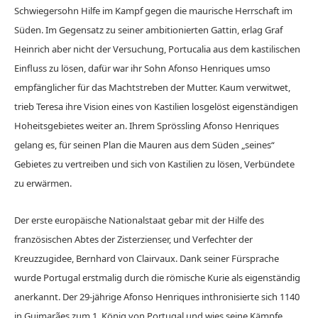
Schwiegersohn Hilfe im Kampf gegen die maurische Herrschaft im
Süden. Im Gegensatz zu seiner ambitionierten Gattin, erlag Graf
Heinrich aber nicht der Versuchung, Portucalia aus dem kastilischen
Einfluss zu lösen, dafür war ihr Sohn Afonso Henriques umso
empfänglicher für das Machtstreben der Mutter. Kaum verwitwet,
trieb Teresa ihre Vision eines von Kastilien losgelöst eigenständigen
Hoheitsgebietes weiter an. Ihrem Sprössling Afonso Henriques
gelang es, für seinen Plan die Mauren aus dem Süden „seines“
Gebietes zu vertreiben und sich von Kastilien zu lösen, Verbündete
zu erwärmen.
Der erste europäische Nationalstaat gebar mit der Hilfe des
französischen Abtes der Zisterzienser, und Verfechter der
Kreuzzugidee, Bernhard von Clairvaux. Dank seiner Fürsprache
wurde Portugal erstmalig durch die römische Kurie als eigenständig
anerkannt. Der 29-jährige Afonso Henriques inthronisierte sich 1140
in Guimarães zum 1. König von Portugal und wies seine Kämpfe