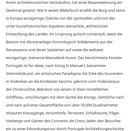
ihrem architektonischen Verständnis, mit einer Bauerweiterung ein
Denkmal gesetzt. Wie in einem Bilderbuch erzählt die Burg und seine
in Europa einzigartige Charola von der spirituellen und von der,
unter kunsthistorischen Aspekten betrachtet, ästhetischen
Entwicklung des Landes. Im Ursprung gotisch-romanisch, weist die
Bastion mit Klosteranlage chronologisch Stilelemente aus der
Renaissance und deren Spielarten auf sowie die weltweit
einzigartige, steinerne Manuelinik-Kunst. Das berühmteste Fenster
Portugals ist für diese, nach König D. Manuel I. benannten
Steinmetzkunst, ein artistisches Paradigma. Ein Erbe des Souveräns
in Andenken an die Entdecker-Epoche, gekrönt vom Ordenskreuz
der Christusritter. Bekränzt von einem in Stein modellierten
Schiffstau, umschlungen mit dem Gürtel des Königs. Sämtliche nach
und nach auf einer Gesamtfläche von über 50.000 Quadratmeter
erbauten Kreuzgänge, Atriumhöfe, Terrassen, Schlafräume, Pilger-
Herberge und Gärten des Convento de Cristo, laden den Besucher
ein zu einer Erkundungstour durch Portugals Architekturgeschichte.