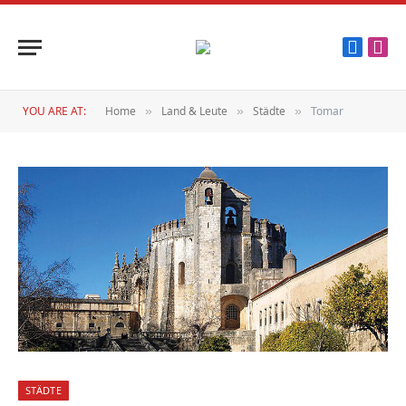
Faceboo
Inst
YOU ARE AT:
Home
Land & Leute
Städte
Tomar
»
»
»
STÄDTE