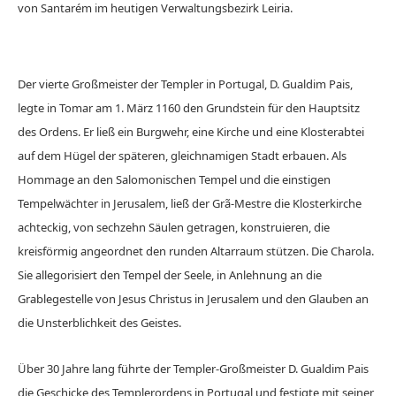
von Santarém im heutigen Verwaltungsbezirk Leiria.
Der vierte Großmeister der Templer in Portugal, D. Gualdim Pais,
legte in Tomar am 1. März 1160 den Grundstein für den Hauptsitz
des Ordens. Er ließ ein Burgwehr, eine Kirche und eine Klosterabtei
auf dem Hügel der späteren, gleichnamigen Stadt erbauen. Als
Hommage an den Salomonischen Tempel und die einstigen
Tempelwächter in Jerusalem, ließ der Grã-Mestre die Klosterkirche
achteckig, von sechzehn Säulen getragen, konstruieren, die
kreisförmig angeordnet den runden Altarraum stützen. Die Charola.
Sie allegorisiert den Tempel der Seele, in Anlehnung an die
Grablegestelle von Jesus Christus in Jerusalem und den Glauben an
die Unsterblichkeit des Geistes.
Über 30 Jahre lang führte der Templer-Großmeister D. Gualdim Pais
die Geschicke des Templerordens in Portugal und festigte mit seiner