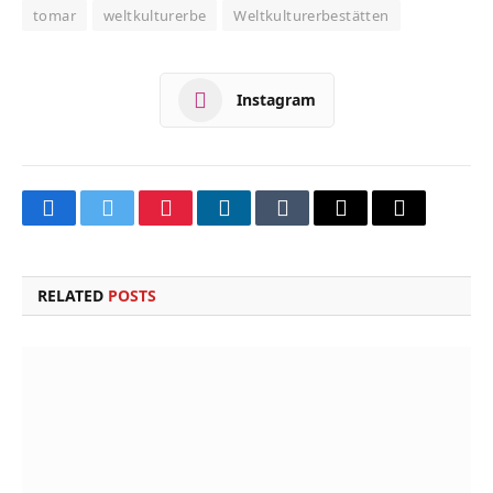
tomar
weltkulturerbe
Weltkulturerbestätten
Instagram
Facebook
Twitter
Pinterest
LinkedIn
Tumblr
Email
Copy
Link
RELATED
POSTS