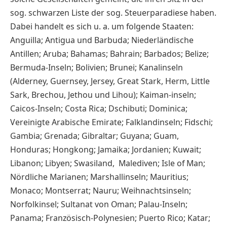
sog. schwarzen Liste der sog. Steuerparadiese haben.
Dabei handelt es sich u. a. um folgende Staaten:
Anguilla; Antigua und Barbuda; Niederländische
Antillen; Aruba; Bahamas; Bahrain; Barbados; Belize;
Bermuda-Inseln; Bolivien; Brunei; Kanalinseln
(Alderney, Guernsey, Jersey, Great Stark, Herm, Little
Sark, Brechou, Jethou und Lihou); Kaiman-inseln;
Caicos-Inseln; Costa Rica; Dschibuti; Dominica;
Vereinigte Arabische Emirate; Falklandinseln; Fidschi;
Gambia; Grenada; Gibraltar; Guyana; Guam,
Honduras; Hongkong; Jamaika; Jordanien; Kuwait;
Libanon; Libyen; Swasiland, Malediven; Isle of Man;
Nördliche Marianen; Marshallinseln; Mauritius;
Monaco; Montserrat; Nauru; Weihnachtsinseln;
Norfolkinsel; Sultanat von Oman; Palau-Inseln;
Panama; Französisch-Polynesien; Puerto Rico; Katar;