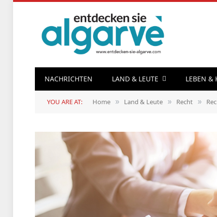
NACHRICHTEN
LAND & LEUTE
LEBEN &
YOU ARE AT:
Home
Land & Leute
Recht
Rec
»
»
»