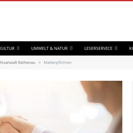
 KULTUR
UMWELT & NATUR
LESERSERVICE
K
htsanwalt Rathenau
Maklerpflichten
»