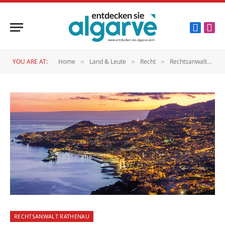
Faceboo
Inst
YOU ARE AT:
Home
Land & Leute
Recht
Rechtsanwalt Rathenau
»
»
»
RECHTSANWALT RATHENAU