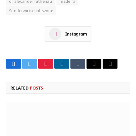
dr alexander rathenau
madeira
Sonderwirtschaftszone
Instagram
Facebook
Twitter
Pinterest
LinkedIn
Tumblr
Email
Copy
Link
RELATED
POSTS