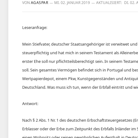
VON
AGASPAR
MI. 02. JANUAR 2019
AKTUALISIERT:
DI. 02.
Leseranfrage:
Mein Stiefvater, deutscher Staatsangehöriger ist verwitwet und l
steuerpflichtig und hat mich in seinem Testament als Alleinerb
erster Ehe soll nur pflichtteilsberechtigt sein. In seinem Test
soll. Sein gesamtes Vermögen befindet sich in Portugal und b
Wertpapierdepot, einem Pkw, Kunstgegenständen und Antiquität
Deutschland. Was muss ich tun, wenn der Erbfall eintritt und wie
Antwort:
Nach § 2 Abs. 1 Nr. 1 des deutschen Erbschaftsteuergesetzes (E
Erblasser oder der Erbe zum Zeitpunkt des Erbfalls Inländer im 
einen Wohnsitz oder seinen gewöhnlichen Aufenthalt in Deutsc