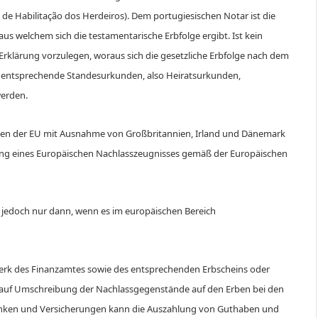
de Habilitação dos Herdeiros). Dem portugiesischen Notar ist die
s welchem sich die testamentarische Erbfolge ergibt. Ist kein
 Erklärung vorzulegen, woraus sich die gesetzliche Erbfolge nach dem
ch entsprechende Standesurkunden, also Heiratsurkunden,
erden.
aaten der EU mit Ausnahme von Großbritannien, Irland und Dänemark
eilung eines Europäischen Nachlasszeugnisses gemäß der Europäischen
n, jedoch nur dann, wenn es im europäischen Bereich
erk des Finanzamtes sowie des entsprechenden Erbscheins oder
auf Umschreibung der Nachlassgegenstände auf den Erben bei den
Banken und Versicherungen kann die Auszahlung von Guthaben und