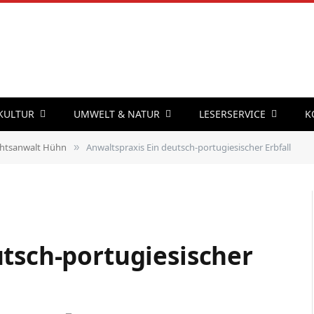
 KULTUR
UMWELT & NATUR
LESERSERVICE
K
htsanwalt Hühn
Anwaltspraxis Ein deutsch-portugiesischer Erbfall
»
utsch-portugiesischer