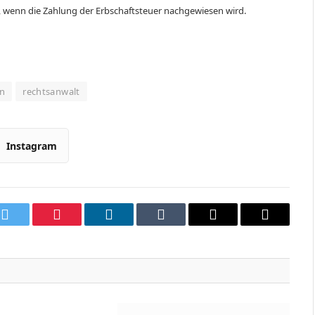
, wenn die Zahlung der Erbschaftsteuer nachgewiesen wird.
n
rechtsanwalt
Instagram
k
Twitter
Pinterest
LinkedIn
Tumblr
Email
Copy
Link