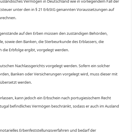
ndisches Vermögen in Deutschland wie in vorliegendem Fall der
haftsteuer unter den in § 21 ErbStG genannten Voraussetzungen auf
urechnen.
gegenstände auf den Erben müssen den zuständigen Behörden,
e, sowie den Banken, die Sterbeurkunde des Erblassers, die
 die Erbfolge ergibt, vorgelegt werden.
eutschen Nachlassgerichts vorgelegt werden. Sofern ein solcher
rden, Banken oder Versicherungen vorgelegt wird, muss dieser mit
e übersetzt werden.
terlassen, kann jedoch ein Erbschein nach portugiesischem Recht
Portugal befindliches Vermögen beschränkt, sodass er auch im Ausland
notarielles Erbenfeststellungsverfahren und bedarf der