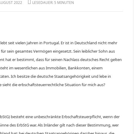
 AUGUST 2022
LESEDAUER: 5 MINUTEN
ebt seit vielen Jahren in Portugal. Er ist in Deutschland nicht mehr
e für sein gesamtes Vermögen eingesetzt. Sein leiblicher Sohn aus
ament hat er bestimmt, dass für seinen Nachlass deutsches Recht gelten
esteht im wesentlichen aus Immobilien, Bankkonten, einem
en. Ich besitze die deutsche Staatsangehörigkeit und lebe in
 sieht die erbschaftsteuerrechtliche Situation für mich aus?
rbStG) besteht eine unbeschränkte Erbschaftsteuerpflicht, wenn der
Sinne des ErbStG war. Als Inländer gilt nach dieser Bestimmung, wer
hland hat; bei deutschen Staatsangehörigen darüber hinaus, die