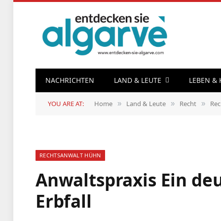
NACHRICHTEN
LAND & LEUTE
LEBEN &
YOU ARE AT:
Home
Land & Leute
Recht
Rec
»
»
»
RECHTSANWALT HÜHN
Anwaltspraxis Ein de
Erbfall