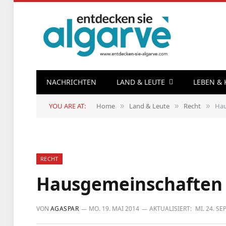
NACHRICHTEN
LAND & LEUTE
LEBEN &
YOU ARE AT:
Home
Land & Leute
Recht
Hau
»
»
»
RECHT
Hausgemeinschaften
VON
AGASPAR
MO. 19. MAI 2014
AKTUALISIERT:
MI. 24. S