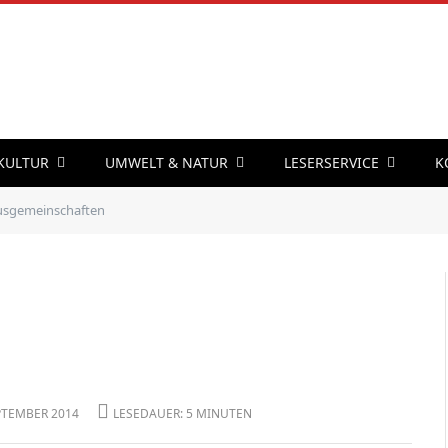
 KULTUR
UMWELT & NATUR
LESERSERVICE
K
sgemeinschaften
EPTEMBER 2014
LESEDAUER: 5 MINUTEN