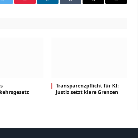
k
Twitter
Pinterest
LinkedIn
Tumblr
Email
Copy
Link
es
Transparenzpflicht für KI:
kehrsgesetz
Justiz setzt klare Grenzen