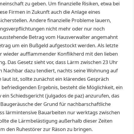
nschaft zu geben. Um finanzielle Risiken, etwa bei
ese Firmen in Zukunft auch die Anlage eines
herstellen. Andere finanzielle Probleme lauern,
gsverpflichtungen nicht mehr oder nur noch
 ausstehende Betrag vom Hausverwalter angemahnt
etrag um ein Bußgeld aufgestockt werden. Als letzte
mer wieder aufflammender Konflikherd mit den lieben
g. Das Gesetz sieht vor, dass Lärm zwischen 23 Uhr
in Nachbar dazu tendiert, nachts seine Wohnung auf
laut ist, sollte zunächst ein klärendes Gespräch
befriedigenden Ergebnis, besteht die Möglichkeit, ein
v ein Schiedsgericht (julgados de paz) anzurufen, das
uch Baugeräusche der Grund für nachbarschaftliche
ass lärmintensive Bauarbeiten nur werktags zwischen
llte die Lärmbelästigung außerhalb dieser Zeiten
 um den Ruhestörer zur Räson zu bringen.