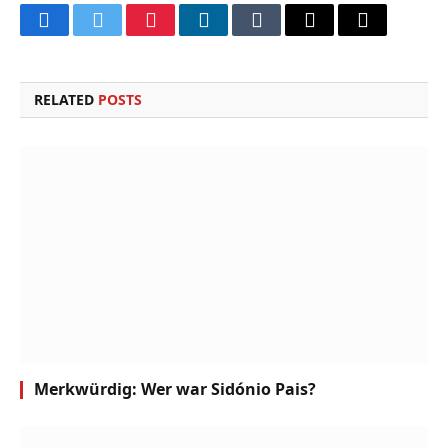
Facebook
Twitter
Pinterest
LinkedIn
Tumblr
Email
Copy
Link
RELATED
POSTS
Merkwürdig: Wer war Sidónio Pais?