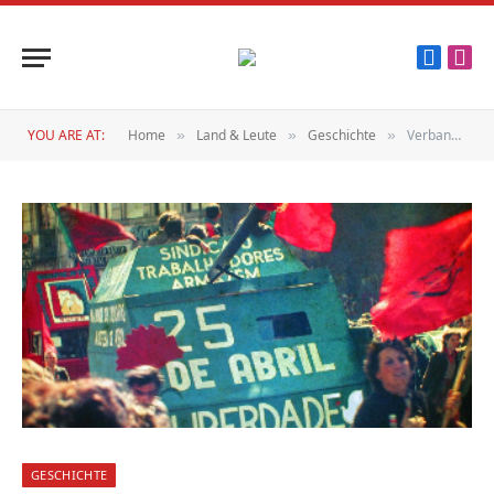
Faceboo
Inst
YOU ARE AT:
Home
Land & Leute
Geschichte
Verbannte Worte!
»
»
»
GESCHICHTE