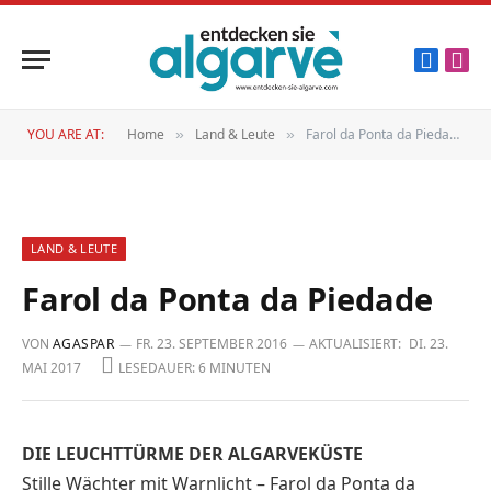
Faceboo
Inst
YOU ARE AT:
Home
Land & Leute
Farol da Ponta da Piedade
»
»
LAND & LEUTE
Farol da Ponta da Piedade
VON
AGASPAR
FR. 23. SEPTEMBER 2016
AKTUALISIERT:
DI. 23.
MAI 2017
LESEDAUER: 6 MINUTEN
DIE LEUCHTTÜRME DER ALGARVEKÜSTE
Stille Wächter mit Warnlicht – Farol da Ponta da